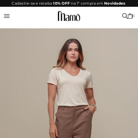
SITE
Cadastre-se e receba
10% OFF
na 1ª compra em
Novidades
.
SEGURO
0
Entrar ou Registrar-se