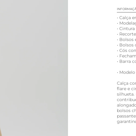
INFORMAÇ
• Calça 
• Modela
• Cintura
• Recorte
• Bolsos
• Bolsos
• Cós co
• Fecham
• Barra 
• Modelo
Calça c
flare e c
silhueta.
contribu
alongado
bolsos c
passante
garantind