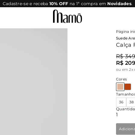
Cadastre-se e receba
10% OFF
na 1ª compra em
Novidades
.
Página ini
Suede Are
Calça 
R$ 349
R$ 209
ou
em 2x 
Cores
Tamanho
36
38
Quantid
Adicion