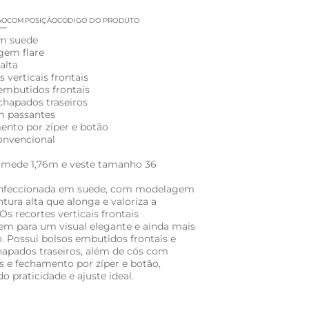
ÃO
COMPOSIÇÃO
CÓDIGO DO PRODUTO
em suede
gem flare
 alta
s verticais frontais
 embutidos frontais
 chapados traseiros
m passantes
ento por zíper e botão
convencional
 mede 1,76m e veste tamanho 36
onfeccionada em suede, com modelagem
intura alta que alonga e valoriza a
 Os recortes verticais frontais
em para um visual elegante e ainda mais
. Possui bolsos embutidos frontais e
hapados traseiros, além de cós com
s e fechamento por zíper e botão,
o praticidade e ajuste ideal.