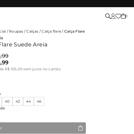
0
cial
/
Roupas
/
Calças
/
Calça flare
/
Calça Flare
ia
Flare Suede Areia
,99
,99
de R$ 105,00 sem juros no cartão
s
40
42
44
46
ade
ar