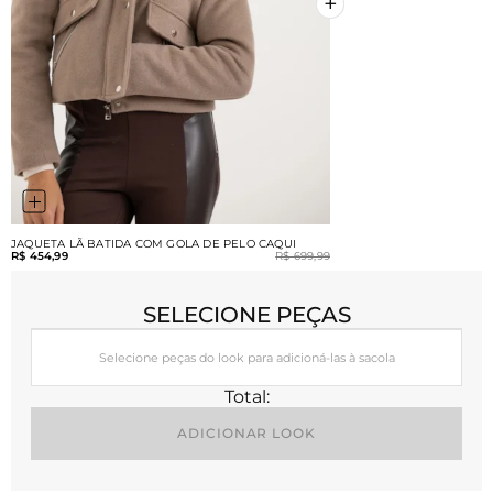
+
+
JAQUETA LÃ BATIDA COM GOLA DE PELO CAQUI
R$ 454,99
R$ 699,99
SELECIONE PEÇAS
Selecione peças do look para adicioná-las à sacola
Total:
ADICIONAR LOOK