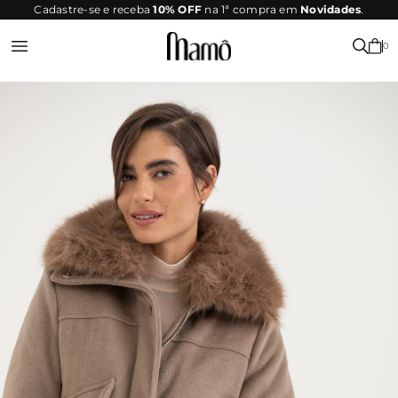
SITE
Cadastre-se e receba
10% OFF
na 1ª compra em
Novidades
.
SEGURO
0
Entrar ou Registrar-se