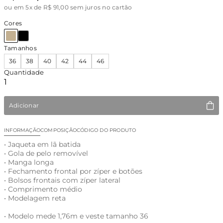
ou
em 5x de R$ 91,00 sem juros no cartão
Cores
Tamanhos
36
38
40
42
44
46
Quantidade
Adicionar
INFORMAÇÃO
COMPOSIÇÃO
CÓDIGO DO PRODUTO
• Jaqueta em lã batida
• Gola de pelo removível
• Manga longa
• Fechamento frontal por zíper e botões
• Bolsos frontais com zíper lateral
• Comprimento médio
• Modelagem reta
• Modelo mede 1,76m e veste tamanho 36