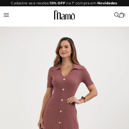
SITE
Cadastre-se e receba
10% OFF
na 1ª compra em
Novidades
.
SEGURO
0
Entrar ou Registrar-se