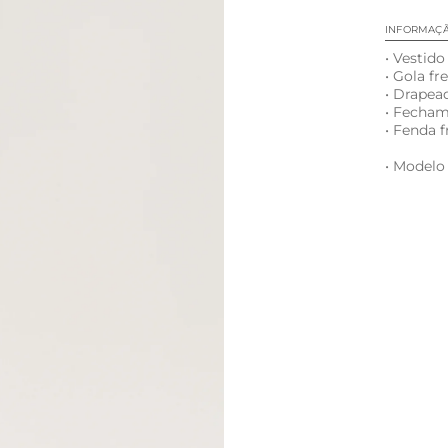
INFORMAÇ
• Vestid
• Gola f
• Drapead
• Fechame
• Fenda f
• Modelo