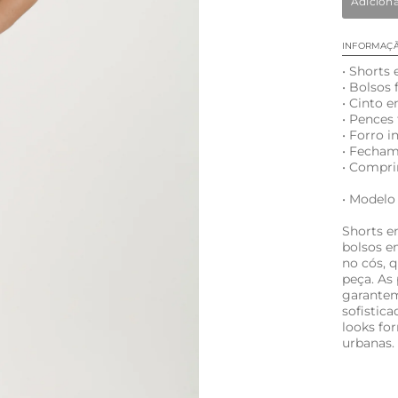
Adicion
INFORMAÇ
• Shorts 
• Bolsos 
• Cinto 
• Pences 
• Forro i
• Fecham
• Compr
• Modelo
Shorts e
bolsos e
no cós, 
peça. As 
garantem
sofistica
looks fo
urbanas.