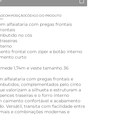
ar
ÃO
COMPOSIÇÃO
CÓDIGO DO PRODUTO
em alfaiataria com pregas frontais
frontais
embutido no cós
traseiras
nterno
ento frontal com zíper e botão interno
imento curto
 mede 1,74m e veste tamanho 36
m alfaiataria com pregas frontais e
mbutidos, complementados pelo cinto
que valorizam a silhueta e estruturam a
pences traseiras e o forro interno
 caimento confortável e acabamento
do. Versátil, transita com facilidade entre
rmais e combinações modernas e