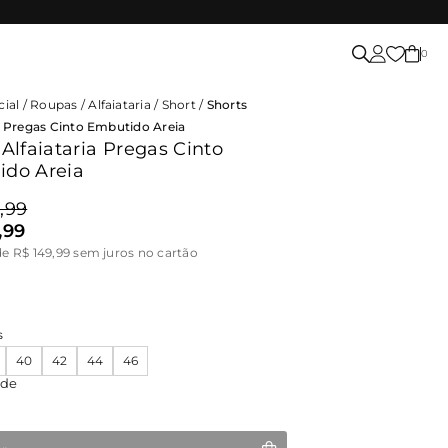
0
cial
/
Roupas
/
Alfaiataria
/
Short
/
Shorts
ia Pregas Cinto Embutido Areia
 Alfaiataria Pregas Cinto
ido Areia
,99
,99
de R$ 149,99 sem juros no cartão
s
40
42
44
46
ade