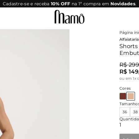
Cadastre-se e receba
10% OFF
na 1ª compra em
Novidades
.
Página ini
Alfaiatar
Shorts
Embut
R$ 299
R$ 149
ou
em 1x 
Cores
Tamanho
36
38
Quantid