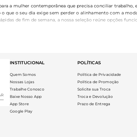
 para a mulher contemporânea que precisa conciliar trabalho
 o que o seu dia exige sem perder o alinhamento com a moda 
rápidas de fim de semana, a nossa seleção reúne opções funcion
mica exige atenção a pequenos detalhes que fazem toda a difer
íveis na peça.
INSTITUCIONAL
POLÍTICAS
Quem Somos
Política de Privacidade
anizadores para facilitar o acesso a chaves, celular e docu
Nossas Lojas
Política de Promoção
Trabalhe Conosco
Solicite sua Troca
AR
Baixe Nosso App
Troca e Devolução
App Store
Prazo de Entrega
ara os seus pertences em transportes e locais movimentados 
Google Play
mulado, evitando desconfortos nos ombros mesmo após longa