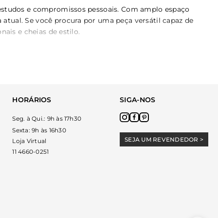
, estudos e compromissos pessoais. Com amplo espaço
atual. Se você procura por uma peça versátil capaz de
ais e cheias de estilo.
ença na praticidade diária. Antes de decidir, avalie as suas
HORÁRIOS
SIGA-NOS
Seg. à Qui.: 9h às 17h30
mentos importantes.
Sexta: 9h às 16h30
SEJA UM REVENDEDOR >
Loja Virtual
11 4660-0251
ao longo do dia.
s horas de uso contínuo.