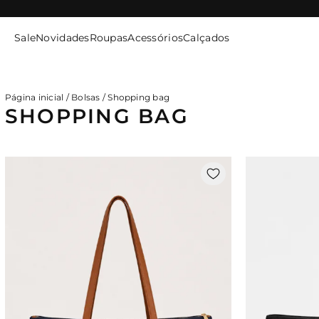
SITE
SEGURO
Sale
Novidades
Roupas
Acessórios
Calçados
ENTRE / CADASTRE-SE
Página inicial
/
Bolsas
/
Shopping bag
SHOPPING BAG