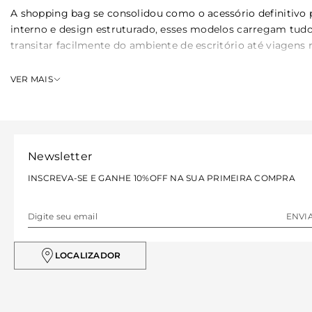
A shopping bag se consolidou como o acessório definitivo
interno e design estruturado, esses modelos carregam tudo
transitar facilmente do ambiente de escritório até viagens 
Como escolher a shopping bag ideal
VER MAIS
Escolher a bolsa perfeita para acompanhar a sua rotina dinâ
reais necessidades de espaço e as divisórias internas dispon
Estrutura e divisórias internas
Newsletter
INSCREVA-SE E GANHE 10%OFF NA SUA PRIMEIRA COMPRA
Prefira modelos com compartimentos com zíper e bolsos org
Tipo de fechamento
ENVI
O fechamento principal em zíper garante segurança extra p
LOCALIZADOR
Comprimento e largura das alças
Alças de ombro mais largas distribuem melhor o peso acu