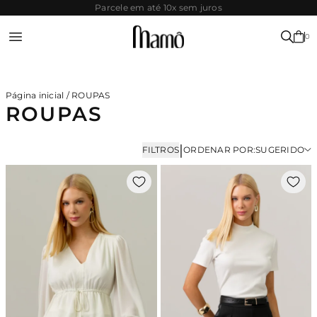
SITE
Parcele em até 10x sem juros
SEGURO
0
Entrar ou Registrar-se
Página inicial
/
ROUPAS
ROUPAS
|
FILTROS
ORDENAR POR:
SUGERIDO