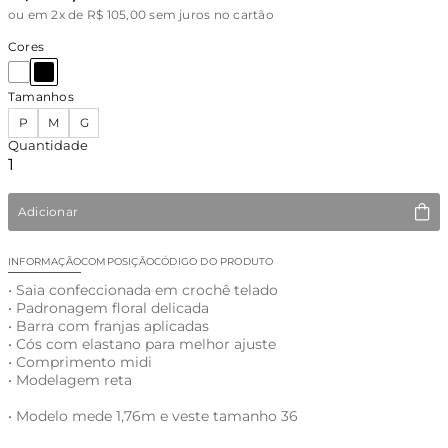
ou
em 2x de R$ 105,00 sem juros no cartão
Cores
Tamanhos
P
M
G
Quantidade
Adicionar
INFORMAÇÃO
COMPOSIÇÃO
CÓDIGO DO PRODUTO
• Saia confeccionada em crochê telado
• Padronagem floral delicada
• Barra com franjas aplicadas
• Cós com elastano para melhor ajuste
• Comprimento midi
• Modelagem reta
• Modelo mede 1,76m e veste tamanho 36