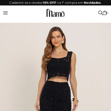
SITE
Cadastre-se e receba
10% OFF
na 1ª compra em
Novidades
.
SEGURO
0
Entrar ou Registrar-se