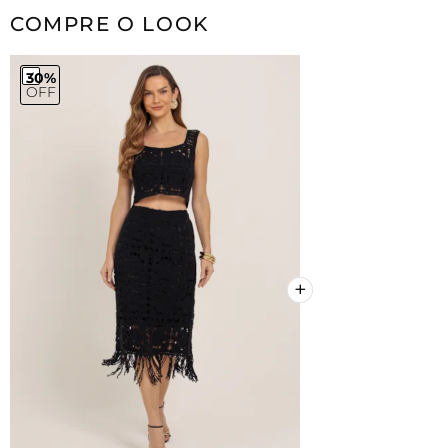
COMPRE O LOOK
30%
OFF
+
+