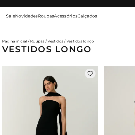
SITE
SEGURO
Sale
Novidades
Roupas
Acessórios
Calçados
ENTRE / CADASTRE-SE
Página inicial
/
Roupas
/
Vestidos
/
Vestidos longo
VESTIDOS LONGO