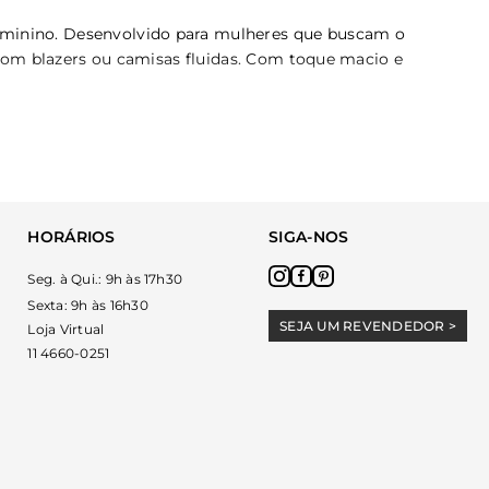
feminino. Desenvolvido para mulheres que buscam o
s com blazers ou camisas fluidas. Com toque macio e
 suas produções cotidianas.
HORÁRIOS
SIGA-NOS
ilitando combinações rápidas e elegantes. Peças em tons
Seg. à Qui.: 9h às 17h30
Sexta: 9h às 16h30
SEJA UM REVENDEDOR >
Loja Virtual
11 4660-0251
star. Optar por peças com alças reguláveis ajuda a evitar