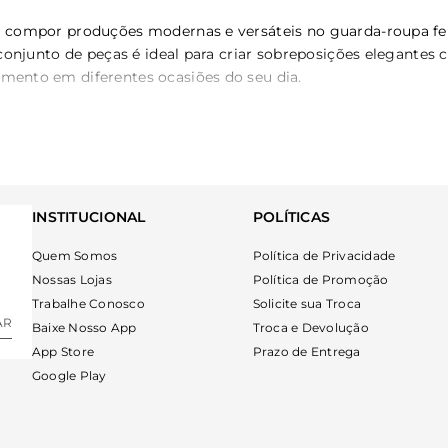
para compor produções modernas e versáteis no guarda-roupa 
te conjunto de peças é ideal para criar sobreposições elegante
imento em diferentes ocasiões do seu dia.
seu estilo
o a detalhes que unem estética e funcionalidade para otimizar
INSTITUCIONAL
POLÍTICAS
que melhor conversam com as roupas de seu guarda-roupa, fac
Quem Somos
Política de Privacidade
 protagonistas em produções mais ousadas.
Nossas Lojas
Política de Promoção
Trabalhe Conosco
Solicite sua Troca
AR
Baixe Nosso App
Troca e Devolução
App Store
Prazo de Entrega
tir a sustentação necessária ao busto sem abrir mão do bem-e
a segura em qualquer compromisso.
Google Play
da Mamô