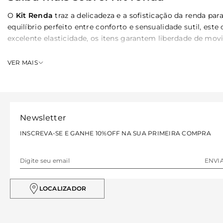
O
Kit Renda
traz a delicadeza e a sofisticação da renda 
equilíbrio perfeito entre conforto e sensualidade sutil, es
excelente elasticidade, os itens garantem liberdade de mov
Como escolher o kit renda ideal para 
VER MAIS
Encontrar o conjunto de top de renda perfeito exige atençã
Escolha a paleta de cores ideal
Newsletter
Ao navegar pela seleção de
top feminino
, avalie as cores 
INSCREVA-SE E GANHE 10%OFF NA SUA PRIMEIRA COMPRA
neutros funcionam muito bem sob transparências ou como
Atente-se ao caimento e sustentação
ENVI
Verifique a modelagem dos tops presentes no kit para garan
incômodos ao longo do dia, assegurando que você se sint
LOCALIZADOR
Diferenciais e benefícios do kit ren