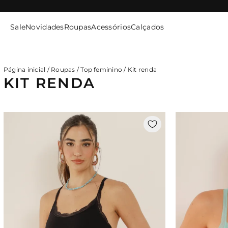
SITE
SEGURO
Sale
Novidades
Roupas
Acessórios
Calçados
ENTRE / CADASTRE-SE
Página inicial
/
Roupas
/
Top feminino
/
Kit renda
KIT RENDA