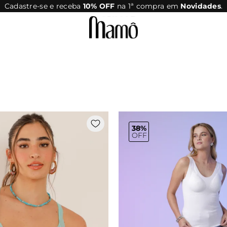
Parcele em até 10x sem juros
38%
OFF