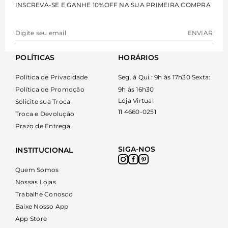
INSCREVA-SE E GANHE 10%OFF NA SUA PRIMEIRA COMPRA
qualquer estação do ano.
Tipos e variações de macacões
ENVIAR
macacão
POLÍTICAS
HORÁRIOS
As variações dessa peça única adaptam-se aos mais
diversos estilos de vida e preferências estéticas da
Política de Privacidade
Seg. à Qui.: 9h às 17h30 Sexta:
mulher contemporânea. Os modelos longos destacam-
Política de Promoção
9h às 16h30
se pelo alongamento visual da silhueta, sendo ótimos
Loja Virtual
Solicite sua Troca
substitutos para os
vestidos elegantes
11 4660-0251
em jantares ou
Troca e Devolução
eventos formais. Também temos modelos casuais e
Prazo de Entrega
despojados ideais para momentos de lazer e viagens
cotidianas.
SIGA-NOS
INSTITUCIONAL
Quem Somos
Macacão pantalona
Nossas Lojas
Esse modelo possui pernas amplas que garantem
Trabalhe Conosco
movimento fluido, sofisticação imediata e conforto
Baixe Nosso App
absoluto para a rotina de trabalho ou eventos sociais.
App Store