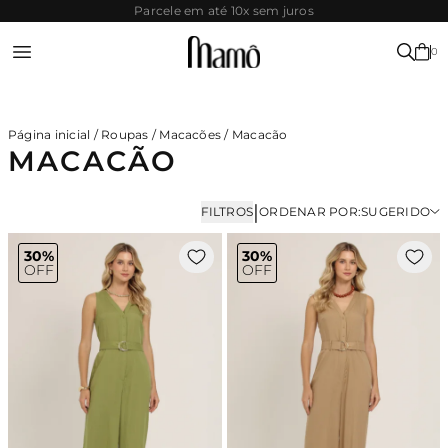
SITE
Parcela mínima R$80,00
SEGURO
0
Entrar ou Registrar-se
Página inicial
/
Roupas
/
Macacões
/
Macacão
MACACÃO
|
FILTROS
ORDENAR POR:
SUGERIDO
30%
30%
OFF
OFF