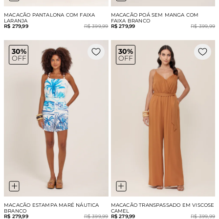
MACACÃO PANTALONA COM FAIXA
MACACÃO POÁ SEM MANGA COM
LARANJA
FAIXA BRANCO
R$ 279,99
R$ 399,99
R$ 279,99
R$ 399,99
30%
30%
OFF
OFF
MACACÃO ESTAMPA MARÉ NÁUTICA
MACACÃO TRANSPASSADO EM VISCOSE
BRANCO
CAMEL
R$ 279,99
R$ 399,99
R$ 279,99
R$ 399,99