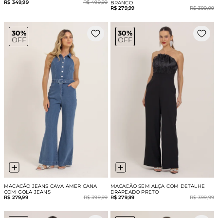
R$ 349,99
R$ 499,99
BRANCO
R$ 279,99
R$ 399,99
30%
30%
OFF
OFF
MACACÃO JEANS CAVA AMERICANA
MACACÃO SEM ALÇA COM DETALHE
COM GOLA JEANS
DRAPEADO PRETO
R$ 279,99
R$ 399,99
R$ 279,99
R$ 399,99