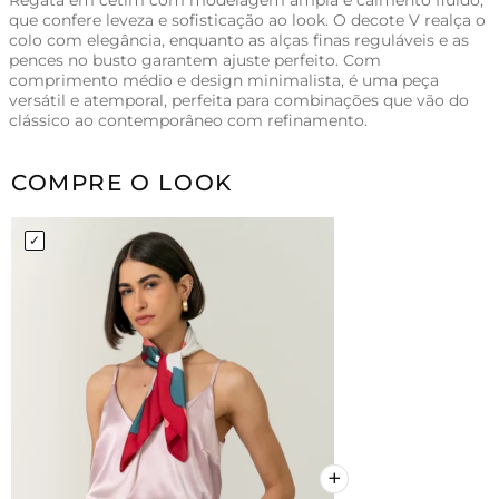
Regata em cetim com modelagem ampla e caimento fluido,
que confere leveza e sofisticação ao look. O decote V realça o
colo com elegância, enquanto as alças finas reguláveis e as
pences no busto garantem ajuste perfeito. Com
comprimento médio e design minimalista, é uma peça
versátil e atemporal, perfeita para combinações que vão do
clássico ao contemporâneo com refinamento.
COMPRE O LOOK
+
+