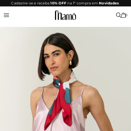
SITE
Cadastre-se e receba
10% OFF
na 1ª compra em
Novidades
.
SEGURO
0
Entrar ou Registrar-se