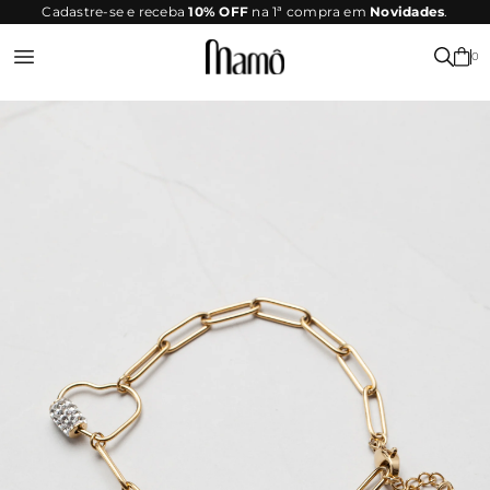
SITE
Cadastre-se e receba
10% OFF
na 1ª compra em
Novidades
.
SEGURO
0
Entrar ou Registrar-se