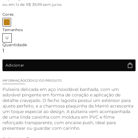
ou
em 1x de R$ 39,99 sem juros
Cores
Tamanhos
U
Quantidade
Adicionar
INFORMAÇÃO
CÓDIGO DO PRODUTO
Pulseira delicada em aço inoxidável banhada, com um
adorável pingente em forma de coração e aplicação de
detalhe cravejado. O fecho lagosta possui um extensor para
ajuste perfeito, e a charmosa plaquinha da Mamô acrescenta
um toque especial ao design. A pulseira vem acompanhada
de uma linda caixinha com moldura em PVC e filme
reforçado transparente, com encaixe push, ideal para
presentear ou guardar com carinho.