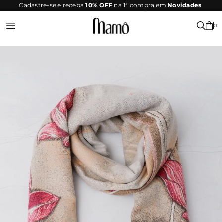
SITE
Cadastre-se e receba
10% OFF
na 1ª compra em
Novidades
.
SEGURO
0
Entrar ou Registrar-se