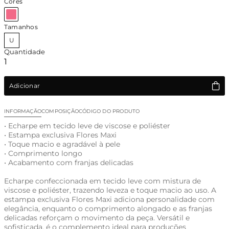
Cores
Tamanhos
U
Quantidade
Adicionar
INFORMAÇÃO
COMPOSIÇÃO
CÓDIGO DO PRODUTO
• Echarpe em tecido leve de viscose e poliéster
• Estampa exclusiva Flores Maxi
• Toque macio e agradável à pele
• Comprimento longo
• Acabamento com franjas delicadas
Echarpe confeccionada em tecido leve com mistura de
viscose e poliéster, trazendo leveza e toque macio ao uso. A
estampa exclusiva Flores Maxi adiciona personalidade com
elegância, enquanto o comprimento alongado e as franjas
delicadas reforçam o movimento da peça. Versátil e
sofisticada, é o complemento ideal para produções