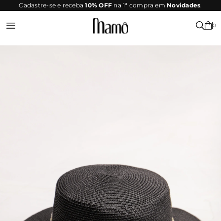
SITE
Cadastre-se e receba
10% OFF
na 1ª compra em
Novidades
.
SEGURO
0
Entrar ou Registrar-se