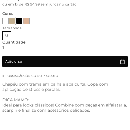
ou
em 1x de R$ 94,99 sem juros no cartão
Cores
Tamanhos
U
Quantidade
Adicionar
INFORMAÇÃO
CÓDIGO DO PRODUTO
Chapéu com trama em palha e aba curta. Copa com
aplicação de strass e pérolas.
DICA MAMÔ:
Ideal para looks clássicos! Combine com peças em alfaiataria,
scarpin e finalize com acessórios delicados.