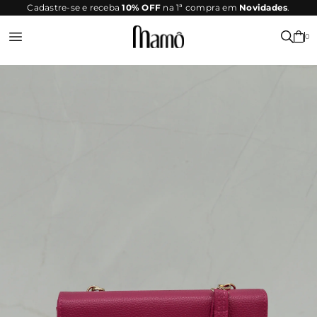
SITE
Cadastre-se e receba
10% OFF
na 1ª compra em
Novidades
.
SEGURO
0
Entrar ou Registrar-se