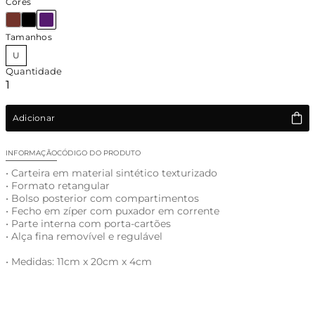
Cores
Tamanhos
U
Quantidade
Adicionar
INFORMAÇÃO
CÓDIGO DO PRODUTO
• Carteira em material sintético texturizado
• Formato retangular
• Bolso posterior com compartimentos
• Fecho em zíper com puxador em corrente
• Parte interna com porta-cartões
• Alça fina removível e regulável
• Medidas: 11cm x 20cm x 4cm