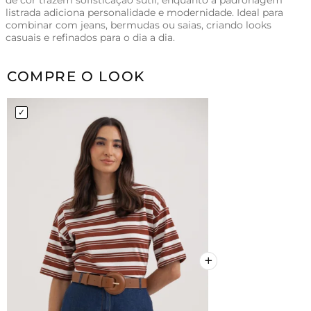
de cor trazem sofisticação sutil, enquanto a padronagem
listrada adiciona personalidade e modernidade. Ideal para
combinar com jeans, bermudas ou saias, criando looks
casuais e refinados para o dia a dia.
COMPRE O LOOK
+
+