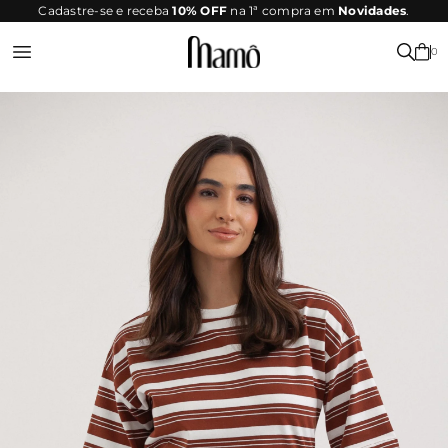
SITE
Cadastre-se e receba
10% OFF
na 1ª compra em
Novidades
.
SEGURO
0
Entrar ou Registrar-se