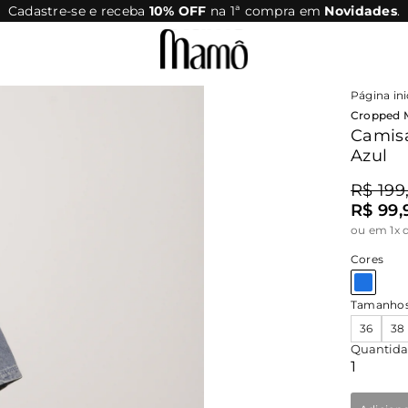
Cadastre-se e receba
10% OFF
na 1ª compra em
Novidades
.
Página ini
Cropped 
Camis
Azul
R$ 199
R$ 99,
ou
em 1x 
Cores
Tamanho
36
38
Quantid