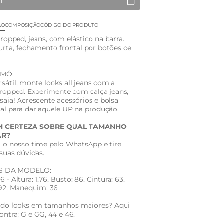
ar
ÃO
COMPOSIÇÃO
CÓDIGO DO PRODUTO
ropped, jeans, com elástico na barra.
rta, fechamento frontal por botões de
AMÔ:
sátil, monte looks all jeans com a
ropped. Experimente com calça jeans,
saia! Acrescente acessórios e bolsa
sal para dar aquele UP na produção.
M CERTEZA SOBRE QUAL TAMANHO
R?
 o nosso time pelo WhatsApp e tire
suas dúvidas.
S DA MODELO:
 - Altura: 1,76, Busto: 86, Cintura: 63,
 92, Manequim: 36
do looks em tamanhos maiores? Aqui
ntra: G e GG, 44 e 46.