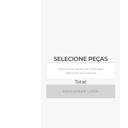
SELECIONE PEÇAS
Selecione peças do look para
adicioná-las à sacola
Total:
ADICIONAR LOOK