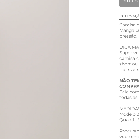
Adicion
INFORMAÇ
Camisa c
Manga cu
pressão.
DICA M
Super ver
camisa c
short ou 
transver
NÃO TE
COMPRA
Fale com
todas as 
MEDIDA
Modelo 36
Quadril:
Procuran
você enco