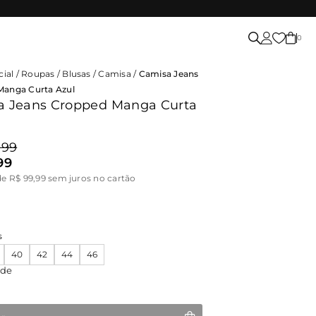
0
cial
/
Roupas
/
Blusas
/
Camisa
/
Camisa Jeans
Manga Curta Azul
a Jeans Cropped Manga Curta
,99
99
de R$ 99,99 sem juros no cartão
s
40
42
44
46
ade