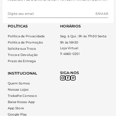
ocasiões
A nossa seleção de calçados foi criada para atender a
ENVIAR
diferentes estilos e necessidades diárias, garantindo
versatilidade em todas as estações do ano.
POLÍTICAS
HORÁRIOS
Sandálias para produções leves
Política de Privacidade
Seg. à Qui.: 9h às 17h30 Sexta:
Política de Promoção
9h às 16h30
As sandálias trazem frescor e elegância para os dias
Loja Virtual
Solicite sua Troca
quentes, ideais para combinar com vestidos fluídos ou
11 4660-0251
Troca e Devolução
calças leves. Explore designs inovadores em
sandálias
Prazo de Entrega
femininas confortáveis
para compor visuais sofisticados
e funcionais.
SIGA-NOS
INSTITUCIONAL
Botas para os dias frios
Quem Somos
As botas oferecem estrutura e sofisticação para os looks
Nossas Lojas
de outono e inverno, protegendo os pés com muito
Trabalhe Conosco
estilo. Descubra as versáteis
botas de cano curto
que
Baixe Nosso App
combinam perfeitamente com calças jeans ou saias
App Store
midi.
Google Play