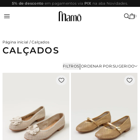
SITE
Parcele em até 10x sem juros
SEGURO
0
Entrar ou Registrar-se
Página inicial
/
Calçados
CALÇADOS
|
FILTROS
ORDENAR POR:
SUGERIDO