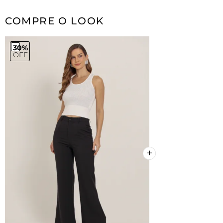
COMPRE O LOOK
30%
OFF
+
+