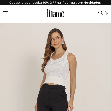
SITE
Cadastre-se e receba
10% OFF
na 1ª compra em
Novidades
.
SEGURO
0
Entrar ou Registrar-se