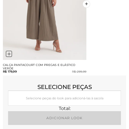
+
+
CALÇA PANTACOURT COM PREGAS E ELÁSTICO
VERDE
R$ 179,99
R$ 299,99
SELECIONE PEÇAS
Selecione peças do look para adicioná-las à sacola
Total:
ADICIONAR LOOK