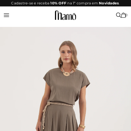
SITE
Cadastre-se e receba
10% OFF
na 1ª compra em
Novidades
.
SEGURO
0
Entrar ou Registrar-se