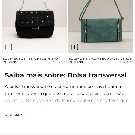
BOLSA SUEDE PESPONTOS PRETO
BOLSA ZÍPER ALÇA REGULÁVEL VERDE
R$ 124,99
R$ 249,99
R$ 154,99
R$ 309,99
Saiba mais sobre: Bolsa transversal
A bolsa transversal é o acessório indispensável para a
mulher moderna que busca praticidade sem abrir mão
do estilo. Na curadoria da Mamô, reunimos modelos que
combinam com diferentes momentos da rotina,
permitindo transitar facilmente do ambiente de trabalho
VER MAIS
para compromissos casuais. Se você procura um item
versátil, explore nossa linha de
bolsas femininas
,
projetadas para manter seus itens essenciais