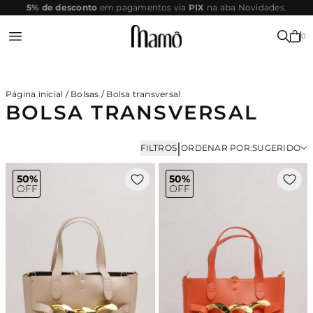
SITE
Parcele em até 10x sem juros
SEGURO
0
Entrar ou Registrar-se
Página inicial
/
Bolsas
/
Bolsa transversal
BOLSA TRANSVERSAL
|
FILTROS
ORDENAR POR:
SUGERIDO
50%
50%
OFF
OFF