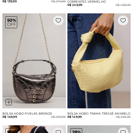
R$ 139,99
R$ 279,99
CORRENTES VERMELHO
R$ 249,99
R$ 499,99
50%
50%
OFF
OFF
BOLSA HOBO FIVELAS BRONZE
BOLSA HOBO TRAMA TRESSÊ AMARELO
R$ 149,99
R$ 299,99
R$ 149,99
R$ 299,99
50%
28%