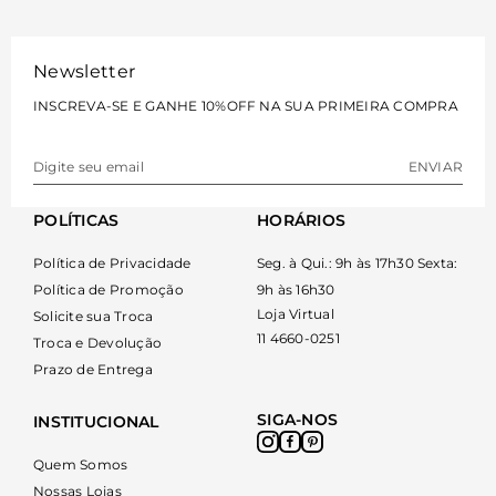
organizados com total liberdade de movimento.
Complemente sua coleção conhecendo também as
Newsletter
opções de
bolsa tiracolo
e as sofisticadas alternativas de
clutch para eventos
especiais.
INSCREVA-SE E GANHE 10%OFF NA SUA PRIMEIRA COMPRA
Como escolher sua bolsa
ENVIAR
transversal
POLÍTICAS
HORÁRIOS
A escolha do modelo ideal depende diretamente da sua
rotina e das ocasiões em que pretende utilizá-lo.
Política de Privacidade
Seg. à Qui.: 9h às 17h30 Sexta:
Elementos como tamanho, material e a estrutura das
Política de Promoção
9h às 16h30
alças definem o nível de conforto e funcionalidade que a
Loja Virtual
Solicite sua Troca
peça trará para o seu guarda-roupa inteligente.
11 4660-0251
Troca e Devolução
Prazo de Entrega
Tamanho e capacidade interna
SIGA-NOS
INSTITUCIONAL
Considere o volume de itens que você carrega
diariamente. Modelos compactos acomodam
Quem Somos
perfeitamente celular, chaves e batom, enquanto
Nossas Lojas