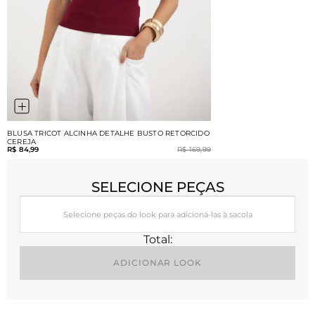
BLUSA TRICOT ALCINHA DETALHE BUSTO RETORCIDO
CEREJA
R$ 84,99
R$ 169,99
SELECIONE PEÇAS
Selecione peças do look para adicioná-las à sacola
Total:
ADICIONAR LOOK