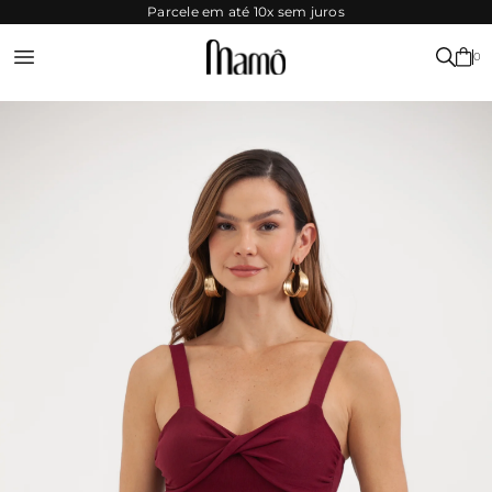
SITE
Parcele em até 10x sem juros
SEGURO
0
Entrar ou Registrar-se