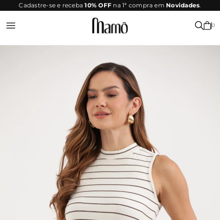
SITE
Cadastre-se e receba
10% OFF
na 1ª compra em
Novidades
.
SEGURO
0
Entrar ou Registrar-se