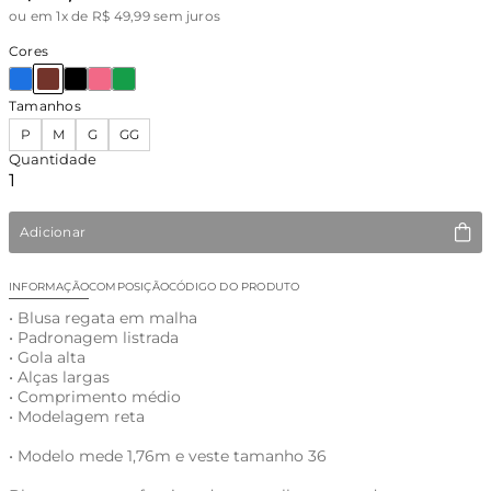
ou
em 1x de R$ 49,99 sem juros
Cores
Tamanhos
P
M
G
GG
Quantidade
Adicionar
INFORMAÇÃO
COMPOSIÇÃO
CÓDIGO DO PRODUTO
• Blusa regata em malha
• Padronagem listrada
• Gola alta
• Alças largas
• Comprimento médio
• Modelagem reta
• Modelo mede 1,76m e veste tamanho 36