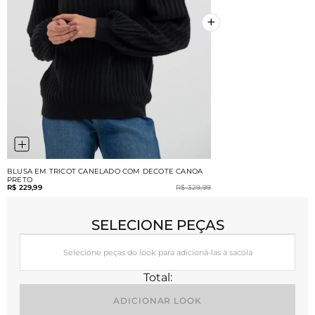
+
+
BLUSA EM TRICOT CANELADO COM DECOTE CANOA
PRETO
R$ 229,99
R$ 329,99
SELECIONE PEÇAS
Selecione peças do look para adicioná-las à sacola
Total:
ADICIONAR LOOK