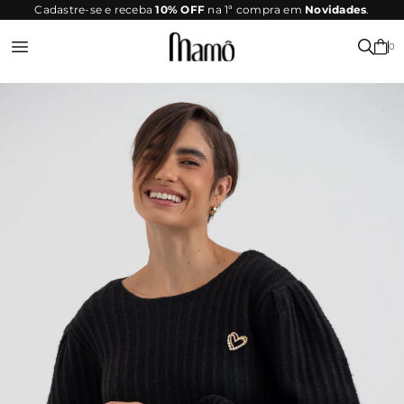
SITE
Cadastre-se e receba
10% OFF
na 1ª compra em
Novidades
.
SEGURO
0
Entrar ou Registrar-se