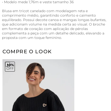
• Modelo mede 1,76m e veste tamanho 36
Blusa em tricot canelado com modelagem reta e
comprimento médio, garantindo conforto e caimento
equilibrado. Possui decote canoa e mangas longas bufantes,
que adicionam volume na medida certa ao visual. O broche
em formato de coração com aplicação de pérolas
complementa a peça com um detalhe delicado, elevando a
proposta com um toque feminino.
COMPRE O LOOK
30%
OFF