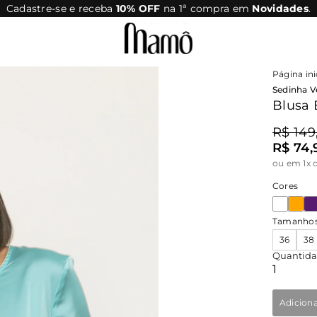
Cadastre-se e receba
10% OFF
na 1ª compra em
Novidades
.
Página ini
Sedinha V
Blusa 
R$ 149
R$ 74,
ou
em 1x 
Cores
Tamanho
36
38
Quantid
Adicion