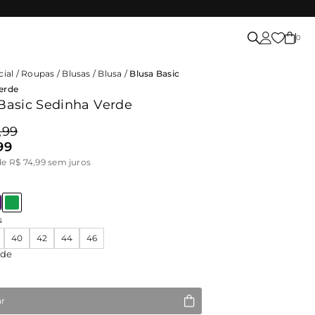
0
cial
/
Roupas
/
Blusas
/
Blusa
/
Blusa Basic
erde
Basic Sedinha Verde
,99
99
de R$ 74,99 sem juros
s
40
42
44
46
ade
ar