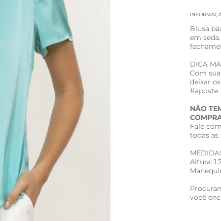
INFORMAÇ
Blusa bá
em seda.
fechamen
DICA M
Com sua 
deixar os
#aposte
NÃO TE
COMPRA
Fale com
todas as 
MEDIDA
Altura: 1.
Manequim
Procuran
você enco