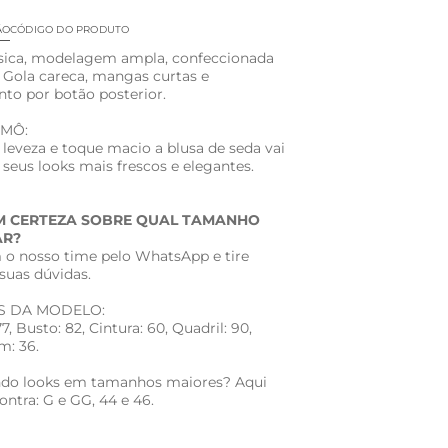
ÃO
CÓDIGO DO PRODUTO
sica, modelagem ampla, confeccionada
 Gola careca, mangas curtas e
to por botão posterior.
AMÔ:
leveza e toque macio a blusa de seda vai
 seus looks mais frescos e elegantes.
M CERTEZA SOBRE QUAL TAMANHO
R?
 o nosso time pelo WhatsApp e tire
suas dúvidas.
S DA MODELO:
77, Busto: 82, Cintura: 60, Quadril: 90,
: 36.
do looks em tamanhos maiores? Aqui
ntra: G e GG, 44 e 46.