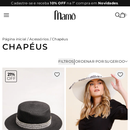
SITE
Parcele em até 10x sem juros
SEGURO
0
Entrar ou Registrar-se
Página inicial
/
Acessórios
/
Chapéus
CHAPÉUS
|
FILTROS
ORDENAR POR:
SUGERIDO
21%
OFF